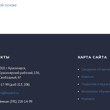
ой основе
АКТЫ
КАРТА САЙТА
010, г. Красноярск,
Сведения об орган
 Красноярский рабочий, 156,
Новости
 Свободный, 67
Студентам и педаг
-17-99 (доб 213, 208)
Бесплатное обучен
em@kraskrit.ru
Контакты
ёмная: (391) 218-14-99