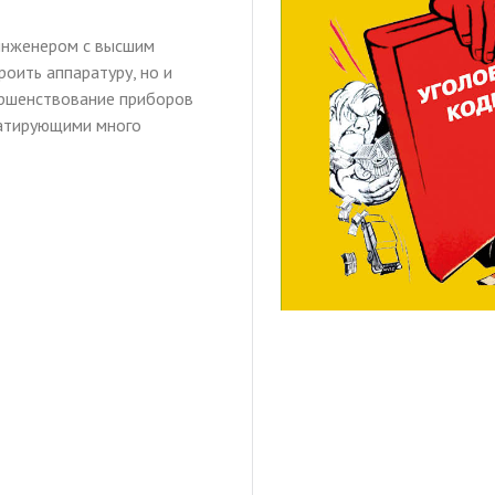
инженером с высшим
оить аппаратуру, но и
вершенствование приборов
уатирующими много