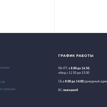
ГРАФИК РАБОТЫ
изации
ПН-ПТ:
с 8.00 до 16.30
,
обед с 12.30 до 13.00
СБ:
с 8.00 до 14.00
(дежурный адми
огам
ие граждан
ВС:
выходной