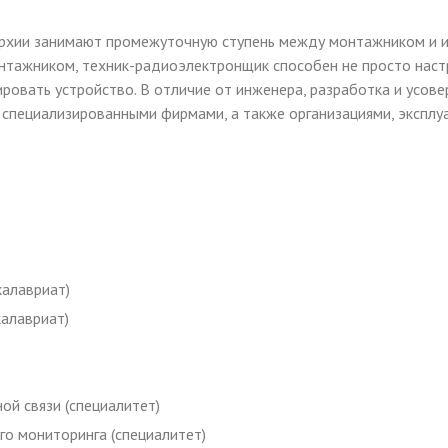
рхии занимают промежуточную ступень между монтажником и 
онтажником, техник-радиоэлектронщик способен не просто настр
ировать устройство. В отличие от инженера, разработка и усо
ся специализированными фирмами, а также организациями, экспл
калавриат)
калавриат)
й связи (специалитет)
го мониторинга (специалитет)