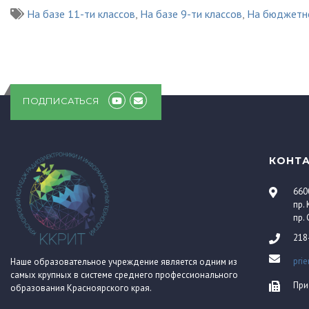
На базе 11-ти классов
,
На базе 9-ти классов
,
На бюджетн
ПОДПИСАТЬСЯ
КОНТ
660
пр.
пр.
218
pri
Наше образовательное учреждение является одним из
самых крупных в системе среднего профессионального
При
образования Красноярского края.