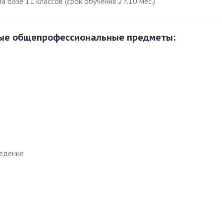
 на базе 11 классов (срок обучения 2 г.10 мес.)
вые общепрофессиональные предметы:
ведение