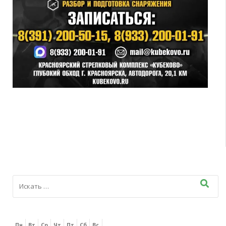
Пн
Вт
Ср
Чт
Пт
Сб
Вс